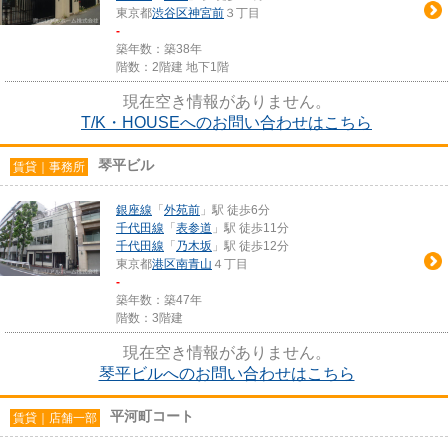
東京都
渋谷区
神宮前
３丁目
-
築年数：築38年
階数：2階建 地下1階
現在空き情報がありません。
T/K・HOUSEへのお問い合わせはこちら
琴平ビル
賃貸｜事務所
銀座線
「
外苑前
」駅 徒歩6分
千代田線
「
表参道
」駅 徒歩11分
千代田線
「
乃木坂
」駅 徒歩12分
東京都
港区
南青山
４丁目
-
築年数：築47年
階数：3階建
現在空き情報がありません。
琴平ビルへのお問い合わせはこちら
平河町コート
賃貸｜店舗一部