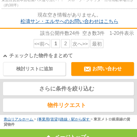
東急百貨店本店右裏バス通り沿い！！ スロープ・シャッター付専用駐車場付き
（約38坪）
現在空き情報がありません。
松濤サン・エルサへのお問い合わせはこちら
該当公開件数
24
件 空き数
3
件
1-20
件表示
1
2
<<前へ
次へ>>
最初
チェックした物件をまとめて
検討リストに追加
お問い合わせ
さらに条件を絞り込む
物件リクエスト
青山リアルホーム
>
(事業用(賃貸))路線・駅から探す
>
東京メトロ銀座線の賃
貸物件