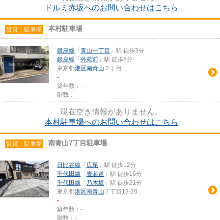
ドルミ赤坂へのお問い合わせはこちら
本村駐車場
賃貸｜駐車場
銀座線
「
青山一丁目
」駅 徒歩3分
銀座線
「
外苑前
」駅 徒歩8分
東京都
港区
南青山
２丁目
-
築年数：-
階数：-
現在空き情報がありません。
本村駐車場へのお問い合わせはこちら
南青山7丁目駐車場
賃貸｜駐車場
日比谷線
「
広尾
」駅 徒歩12分
千代田線
「
表参道
」駅 徒歩16分
千代田線
「
乃木坂
」駅 徒歩21分
東京都
港区
南青山
７丁目13-20
-
築年数：-
階数：-