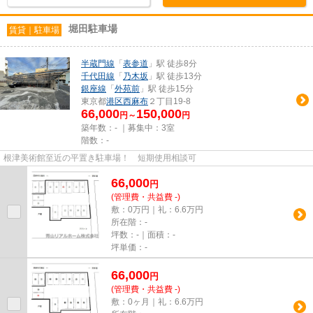
堀田駐車場
賃貸｜駐車場
半蔵門線
「
表参道
」駅 徒歩8分
千代田線
「
乃木坂
」駅 徒歩13分
銀座線
「
外苑前
」駅 徒歩15分
東京都
港区
西麻布
２丁目19-8
66,000
150,000
円～
円
築年数：- ｜募集中：
3室
階数：-
根津美術館至近の平置き駐車場！ 短期使用相談可
66,000
円
(管理費・共益費 -)
敷：0万円｜礼：6.6万円
所在階：-
坪数：-｜面積：-
坪単価：-
66,000
円
(管理費・共益費 -)
敷：0ヶ月｜礼：6.6万円