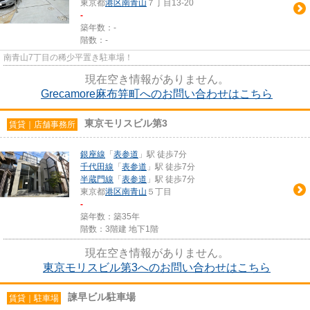
東京都
港区
南青山
７丁目13-20
-
築年数：-
階数：-
南青山7丁目の稀少平置き駐車場！
現在空き情報がありません。
Grecamore麻布笄町へのお問い合わせはこちら
東京モリスビル第3
賃貸｜店舗事務所
銀座線
「
表参道
」駅 徒歩7分
千代田線
「
表参道
」駅 徒歩7分
半蔵門線
「
表参道
」駅 徒歩7分
東京都
港区
南青山
５丁目
-
築年数：築35年
階数：3階建 地下1階
現在空き情報がありません。
東京モリスビル第3へのお問い合わせはこちら
諫早ビル駐車場
賃貸｜駐車場