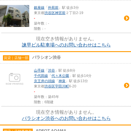
銀座線
「
外苑前
」駅 徒歩3分
東京都
渋谷区
神宮前
２丁目2-19
-
築年数：-
階数：-
現在空き情報がありません。
諫早ビル駐車場へのお問い合わせはこちら
パラシオン渋谷
賃貸｜店舗一部
山手線
「
渋谷
」駅 徒歩8分
千代田線
「
代々木公園
」駅 徒歩14分
京王井の頭線
「
神泉
」駅 徒歩13分
東京都
渋谷区
宇田川町
6-20
-
築年数：築45年
階数：6階建
現在空き情報がありません。
パラシオン渋谷へのお問い合わせはこちら
ADEOT AOAMA