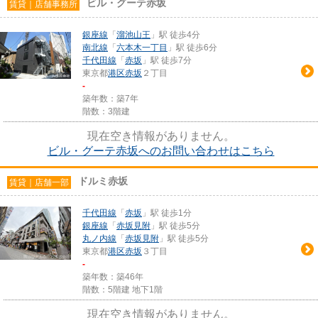
ビル・グーテ赤坂
賃貸｜店舗事務所
銀座線
「
溜池山王
」駅 徒歩4分
南北線
「
六本木一丁目
」駅 徒歩6分
千代田線
「
赤坂
」駅 徒歩7分
東京都
港区
赤坂
２丁目
-
築年数：築7年
階数：3階建
現在空き情報がありません。
ビル・グーテ赤坂へのお問い合わせはこちら
ドルミ赤坂
賃貸｜店舗一部
千代田線
「
赤坂
」駅 徒歩1分
銀座線
「
赤坂見附
」駅 徒歩5分
丸ノ内線
「
赤坂見附
」駅 徒歩5分
東京都
港区
赤坂
３丁目
-
築年数：築46年
階数：5階建 地下1階
現在空き情報がありません。