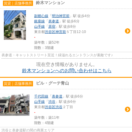
鈴木マンション
賃貸｜店舗事務所
副都心線
「
明治神宮前
」駅 徒歩4分
銀座線
「
表参道
」駅 徒歩6分
山手線
「
原宿
」駅 徒歩8分
東京都
渋谷区
神宮前
５丁目12-10
-
築年数：築52年
階数：3階建
表参道・キャットストリート至近！緑溢れるエントランスが素敵です♪
現在空き情報がありません。
鈴木マンションへのお問い合わせはこちら
ビル・グーテ青山
賃貸｜店舗事務所
千代田線
「
表参道
」駅 徒歩6分
山手線
「
渋谷
」駅 徒歩6分
東京都
渋谷区
渋谷
２丁目
-
築年数：築11年
階数：4階建
渋谷と表参道駅の間の商業エリア