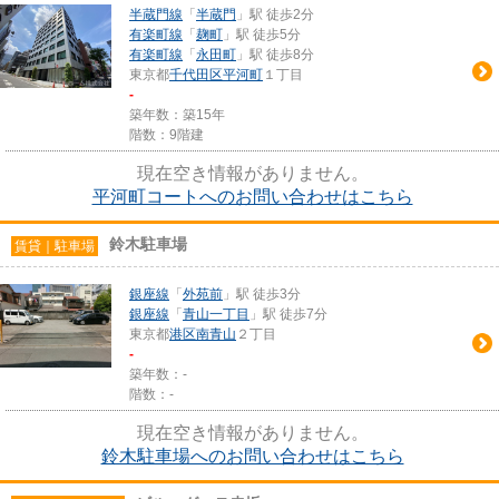
半蔵門線
「
半蔵門
」駅 徒歩2分
有楽町線
「
麹町
」駅 徒歩5分
有楽町線
「
永田町
」駅 徒歩8分
東京都
千代田区
平河町
１丁目
-
築年数：築15年
階数：9階建
現在空き情報がありません。
平河町コートへのお問い合わせはこちら
鈴木駐車場
賃貸｜駐車場
銀座線
「
外苑前
」駅 徒歩3分
銀座線
「
青山一丁目
」駅 徒歩7分
東京都
港区
南青山
２丁目
-
築年数：-
階数：-
現在空き情報がありません。
鈴木駐車場へのお問い合わせはこちら