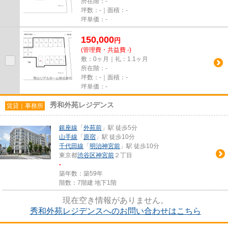
所在階：-
坪数：-｜面積：-
坪単価：-
150,000
円
(管理費・共益費 -)
敷：0ヶ月｜礼：1.1ヶ月
所在階：-
坪数：-｜面積：-
坪単価：-
秀和外苑レジデンス
賃貸｜事務所
銀座線
「
外苑前
」駅 徒歩5分
山手線
「
原宿
」駅 徒歩10分
千代田線
「
明治神宮前
」駅 徒歩10分
東京都
渋谷区
神宮前
２丁目
-
築年数：築59年
階数：7階建 地下1階
現在空き情報がありません。
秀和外苑レジデンスへのお問い合わせはこちら