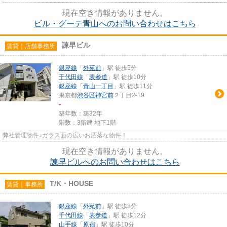
現在空き情報がありません。
ビル・グーテ青山へのお問い合わせはこちら
諫早ビル
賃貸｜店舗事務所
銀座線
「
外苑前
」駅 徒歩5分
千代田線
「
表参道
」駅 徒歩10分
銀座線
「
青山一丁目
」駅 徒歩11分
東京都
渋谷区
神宮前
２丁目2-19
-
築年数：築32年
階数：3階建 地下1階
弊社管理物件♪ガラス面の広いお洒落な物件！
現在空き情報がありません。
諫早ビルへのお問い合わせはこちら
T/K・HOUSE
賃貸｜事務所
銀座線
「
外苑前
」駅 徒歩8分
千代田線
「
表参道
」駅 徒歩12分
山手線
「
原宿
」駅 徒歩10分