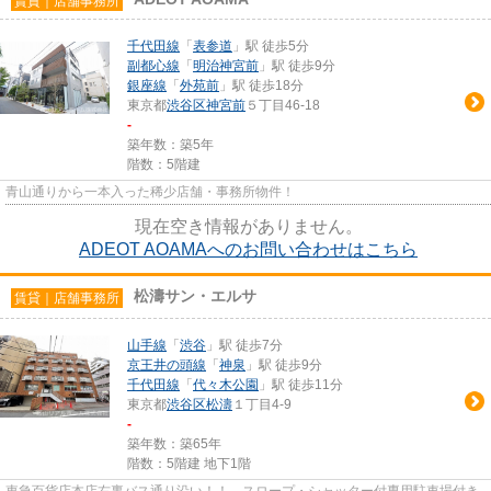
賃貸｜店舗事務所
千代田線
「
表参道
」駅 徒歩5分
副都心線
「
明治神宮前
」駅 徒歩9分
銀座線
「
外苑前
」駅 徒歩18分
東京都
渋谷区
神宮前
５丁目46-18
-
築年数：築5年
階数：5階建
青山通りから一本入った稀少店舗・事務所物件！
現在空き情報がありません。
ADEOT AOAMAへのお問い合わせはこちら
松濤サン・エルサ
賃貸｜店舗事務所
山手線
「
渋谷
」駅 徒歩7分
京王井の頭線
「
神泉
」駅 徒歩9分
千代田線
「
代々木公園
」駅 徒歩11分
東京都
渋谷区
松濤
１丁目4-9
-
築年数：築65年
階数：5階建 地下1階