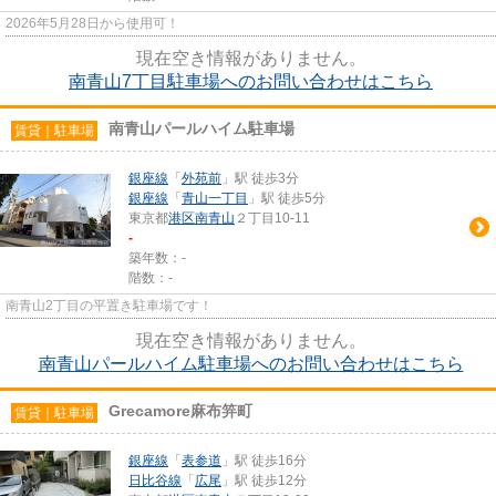
2026年5月28日から使用可！
現在空き情報がありません。
南青山7丁目駐車場へのお問い合わせはこちら
南青山パールハイム駐車場
賃貸｜駐車場
銀座線
「
外苑前
」駅 徒歩3分
銀座線
「
青山一丁目
」駅 徒歩5分
東京都
港区
南青山
２丁目10-11
-
築年数：-
階数：-
南青山2丁目の平置き駐車場です！
現在空き情報がありません。
南青山パールハイム駐車場へのお問い合わせはこちら
Grecamore麻布笄町
賃貸｜駐車場
銀座線
「
表参道
」駅 徒歩16分
日比谷線
「
広尾
」駅 徒歩12分