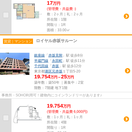
17
万
円
(管理費・共益費 -)
敷：2ヶ月｜礼：2ヶ月
所在階：1階
間取り：1R
面積：33.00㎡
ロイヤル赤坂サルーン
賃貸｜マンション
銀座線
「
赤坂見附
」駅 徒歩8分
半蔵門線
「
永田町
」駅 徒歩11分
千代田線
「
赤坂
」駅 徒歩12分
東京都
港区
元赤坂
１丁目5-20
19.754
25
万円～
万円
築年数：築50年 ｜募集中：
2室
階数：7階建 地下1階
事務所・SOHO利用可！建物内にコインランドリーがあります♪
19.754
万
円
(管理費・共益費 6,000円)
敷：1ヶ月｜礼：1ヶ月
所在階：4階
間取り：1R