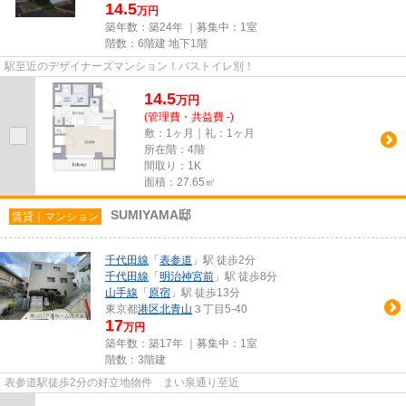
14.5
万円
築年数：築24年 ｜募集中：
1室
階数：6階建 地下1階
駅至近のデザイナーズマンション！バストイレ別！
14.5
万
円
(管理費・共益費 -)
敷：1ヶ月｜礼：1ヶ月
所在階：4階
間取り：1K
面積：27.65㎡
SUMIYAMA邸
賃貸｜マンション
千代田線
「
表参道
」駅 徒歩2分
千代田線
「
明治神宮前
」駅 徒歩8分
山手線
「
原宿
」駅 徒歩13分
東京都
港区
北青山
３丁目5-40
17
万円
築年数：築17年 ｜募集中：
1室
階数：3階建
表参道駅徒歩2分の好立地物件 まい泉通り至近