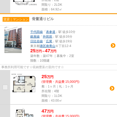
所在階：2階
間取り：2LDK
面積：64.92㎡
骨董通りビル
賃貸｜マンション
千代田線
「
表参道
」駅 徒歩10分
銀座線
「
外苑前
」駅 徒歩16分
日比谷線
「
広尾
」駅 徒歩19分
東京都
港区
南青山
６丁目12-4
25
47
万円～
万円
築年数：築47年 ｜募集中：
2室
階数：10階建
事務所利用可能です☆収納豊富の室内です☆
25
万
円
(管理費・共益費 15,000円)
敷：1ヶ月｜礼：1ヶ月
所在階：4階
間取り：1LDK
面積：43.00㎡
47
万
円
(管理費・共益費 15,000円)