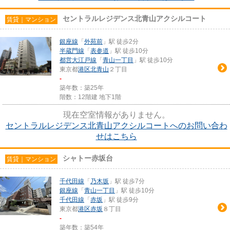
セントラルレジデンス北青山アクシルコート
賃貸｜マンション
銀座線
「
外苑前
」駅 徒歩2分
半蔵門線
「
表参道
」駅 徒歩10分
都営大江戸線
「
青山一丁目
」駅 徒歩10分
東京都
港区
北青山
２丁目
-
築年数：築25年
階数：12階建 地下1階
現在空室情報がありません。
セントラルレジデンス北青山アクシルコートへのお問い合わ
せはこちら
シャトー赤坂台
賃貸｜マンション
千代田線
「
乃木坂
」駅 徒歩7分
銀座線
「
青山一丁目
」駅 徒歩10分
千代田線
「
赤坂
」駅 徒歩9分
東京都
港区
赤坂
８丁目
-
築年数：築54年