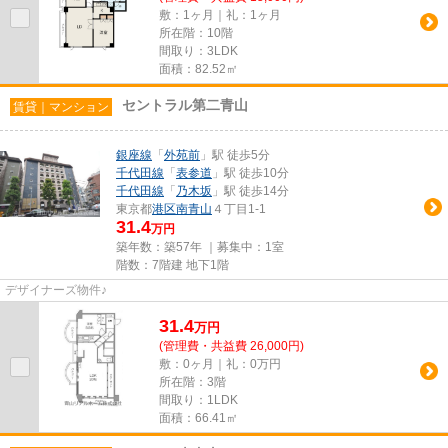
敷：1ヶ月｜礼：1ヶ月
所在階：10階
間取り：3LDK
面積：82.52㎡
セントラル第二青山
賃貸｜マンション
銀座線
「
外苑前
」駅 徒歩5分
千代田線
「
表参道
」駅 徒歩10分
千代田線
「
乃木坂
」駅 徒歩14分
東京都
港区
南青山
４丁目1-1
31.4
万円
築年数：築57年 ｜募集中：
1室
階数：7階建 地下1階
デザイナーズ物件♪
31.4
万
円
(管理費・共益費 26,000円)
敷：0ヶ月｜礼：0万円
所在階：3階
間取り：1LDK
面積：66.41㎡