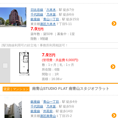
日比谷線
「
六本木
」駅 徒歩7分
千代田線
「
乃木坂
」駅 徒歩6分
銀座線
「
青山一丁目
」駅 徒歩15分
東京都
港区
六本木
７丁目5-11
7.9
万円
築年数：築50年 ｜募集中：
1室
階数：9階建
2駅3路線利用可の好立地！事務所利用相談可！
7.9
万
円
(管理費・共益費 6,000円)
敷：1ヶ月｜礼：1ヶ月
所在階：6階
間取り：1R
面積：16.08㎡
南青山STUDIO FLAT 南青山スタジオフラット
賃貸｜マンション
銀座線
「
青山一丁目
」駅 徒歩4分
千代田線
「
乃木坂
」駅 徒歩5分
銀座線
「
外苑前
」駅 徒歩14分
東京都
港区
南青山
１丁目15-2