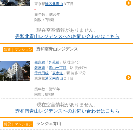
東京都
港区
北青山
３丁目
-
築年数：築56年
階数：7階建
現在空室情報がありません。
秀和北青山レジデンスへのお問い合わせはこちら
秀和南青山レジデンス
賃貸｜マンション
銀座線
「
外苑前
」駅 徒歩4分
銀座線
「
青山一丁目
」駅 徒歩7分
千代田線
「
表参道
」駅 徒歩12分
東京都
港区
南青山
２丁目
-
築年数：築58年
階数：8階建
現在空室情報がありません。
秀和南青山レジデンスへのお問い合わせはこちら
ランジェ青山
賃貸｜マンション