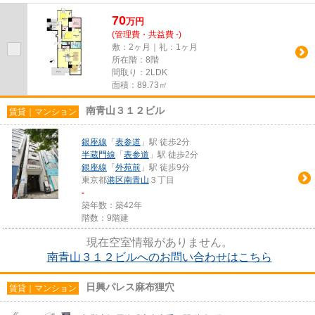
70
万
円
(管理費・共益費 -)
敷：2ヶ月｜礼：1ヶ月
所在階：8階
間取り：2LDK
面積：89.73㎡
南青山３１２ビル
賃貸｜マンション
銀座線
「
表参道
」駅 徒歩2分
半蔵門線
「
表参道
」駅 徒歩2分
銀座線
「
外苑前
」駅 徒歩9分
東京都
港区
南青山
３丁目
-
築年数：築42年
階数：9階建
現在空室情報がありません。
南青山３１２ビルへのお問い合わせはこちら
日興パレス麻布狸穴
賃貸｜マンション