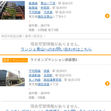
銀座線
「
青山一丁目
」駅 徒歩2分
銀座線
「
外苑前
」駅 徒歩6分
千代田線
「
乃木坂
」駅 徒歩14分
東京都
港区
北青山
１丁目4-1
-
築年数：築47年
階数：10階建 地下3階
神宮外苑徒歩圏！最寄り駅至近！
現在空室情報がありません。
ランジェ青山へのお問い合わせはこちら
ライオンズマンション赤坂第2
賃貸｜マンション
千代田線
「
赤坂
」駅 徒歩6分
有楽町線
「
永田町
」駅 徒歩10分
丸ノ内線
「
国会議事堂前
」駅 徒歩13分
東京都
港区
赤坂
４丁目
-
築年数：築49年
階数：5階建
現在空室情報がありません。