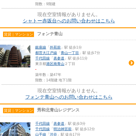
階数：9階建
現在空室情報がありません。
シャトー赤坂台へのお問い合わせはこちら
フォンテ青山
賃貸｜マンション
銀座線
「
外苑前
」駅 徒歩1分
都営大江戸線
「
青山一丁目
」駅 徒歩7分
千代田線
「
表参道
」駅 徒歩11分
東京都
港区
南青山
２丁目
-
築年数：築47年
階数：14階建 地下1階
現在空室情報がありません。
フォンテ青山へのお問い合わせはこちら
秀和北青山レジデンス
賃貸｜マンション
千代田線
「
表参道
」駅 徒歩3分
千代田線
「
明治神宮前
」駅 徒歩12分
山手線
「
渋谷
」駅 徒歩17分