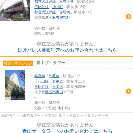
都営大江戸線
「
麻布十番
」駅 徒歩6分
日比谷線
「
神谷町
」駅 徒歩12分
都営大江戸線
「
赤羽橋
」駅 徒歩11分
東京都
港区
麻布狸穴町
-
築年数：築45年
階数：3階建
現在空室情報がありません。
日興パレス麻布狸穴へのお問い合わせはこちら
青山ザ・タワー
賃貸｜マンション
銀座線
「
外苑前
」駅 徒歩3分
千代田線
「
表参道
」駅 徒歩11分
日比谷線
「
六本木
」駅 徒歩25分
東京都
港区
南青山
２丁目
-
築年数：築22年
階数：23階建 地下1階
緑の向こうに東京タワー・六本木ヒルズ・東京ミッドタウンを一望
現在空室情報がありません。
青山ザ・タワーへのお問い合わせはこちら