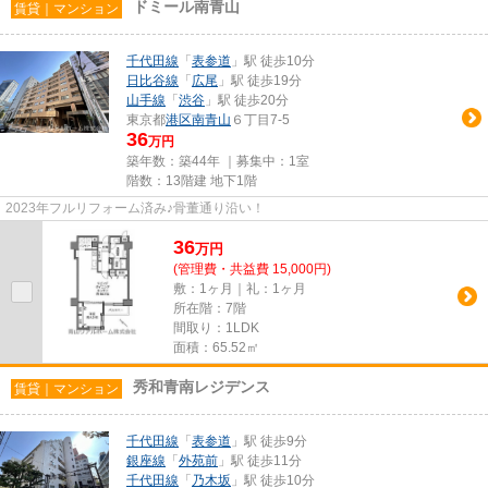
ドミール南青山
賃貸｜マンション
千代田線
「
表参道
」駅 徒歩10分
日比谷線
「
広尾
」駅 徒歩19分
山手線
「
渋谷
」駅 徒歩20分
東京都
港区
南青山
６丁目7-5
36
万円
築年数：築44年 ｜募集中：
1室
階数：13階建 地下1階
2023年フルリフォーム済み♪骨董通り沿い！
36
万
円
(管理費・共益費 15,000円)
敷：1ヶ月｜礼：1ヶ月
所在階：7階
間取り：1LDK
面積：65.52㎡
秀和青南レジデンス
賃貸｜マンション
千代田線
「
表参道
」駅 徒歩9分
銀座線
「
外苑前
」駅 徒歩11分
千代田線
「
乃木坂
」駅 徒歩10分