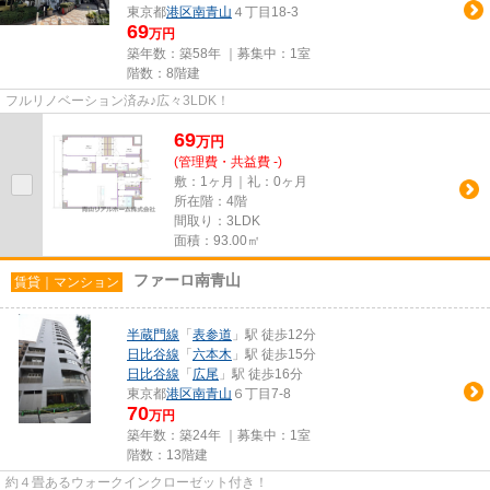
東京都
港区
南青山
４丁目18-3
69
万円
築年数：築58年 ｜募集中：
1室
階数：8階建
フルリノベーション済み♪広々3LDK！
69
万
円
(管理費・共益費 -)
敷：1ヶ月｜礼：0ヶ月
所在階：4階
間取り：3LDK
面積：93.00㎡
ファーロ南青山
賃貸｜マンション
半蔵門線
「
表参道
」駅 徒歩12分
日比谷線
「
六本木
」駅 徒歩15分
日比谷線
「
広尾
」駅 徒歩16分
東京都
港区
南青山
６丁目7-8
70
万円
築年数：築24年 ｜募集中：
1室
階数：13階建
約４畳あるウォークインクローゼット付き！