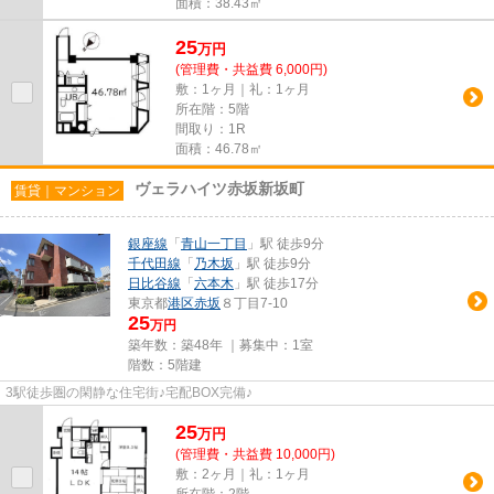
面積：38.43㎡
25
万
円
(管理費・共益費 6,000円)
敷：1ヶ月｜礼：1ヶ月
所在階：5階
間取り：1R
面積：46.78㎡
ヴェラハイツ赤坂新坂町
賃貸｜マンション
銀座線
「
青山一丁目
」駅 徒歩9分
千代田線
「
乃木坂
」駅 徒歩9分
日比谷線
「
六本木
」駅 徒歩17分
東京都
港区
赤坂
８丁目7-10
25
万円
築年数：築48年 ｜募集中：
1室
階数：5階建
3駅徒歩圏の閑静な住宅街♪宅配BOX完備♪
25
万
円
(管理費・共益費 10,000円)
敷：2ヶ月｜礼：1ヶ月