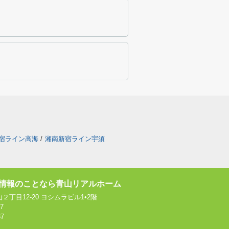
宿ライン高海
/
湘南新宿ライン宇須
情報のことなら青山リアルホーム
丁目12-20 ヨシムラビル1•2階
37
37