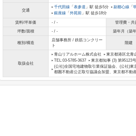
千代田線
「
表参道
」駅 徒歩5分
副都心線
「
交通
銀座線
「
外苑前
」駅 徒歩18分
賃料/坪単価
- / -
管理費・共
坪数/面積
- / -
築年月（築
店舗事務所 / 鉄筋コンクリー
種別/構造
階建
ト
青山リアルホーム株式会社
東京都港区北青山２
TEL:03-5785-3637
東京都知事 (3) 第95123
取扱会社
(公社)全国宅地建物取引業保証協会、(公社)東
都圏不動産公正取引協議会加盟、東京都不動