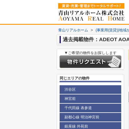
青山リアルホーム
>
(事業用(賃貸))地
過去掲載物件：ADEOT AO
▼ご希望の物件をお探しします
同じエリアの物件
渋谷区
神宮前
千代田線 表参道
副都心線 明治神宮前
銀座線 外苑前