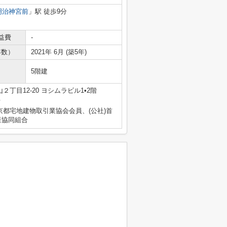
明治神宮前
」駅 徒歩9分
益費
-
年数）
2021年 6月 (築5年)
5階建
丁目12-20 ヨシムラビル1•2階
号
京都宅地建物取引業協会会員、(公社)首
産協同組合