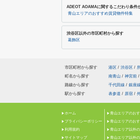
ADEOT AOAMAに関するこだわり条件
青山エリアのおすすめ賃貸物件特集
渋谷区以外の市区町村から探す
葛飾区
市区町村から探す
港区
/
渋谷区
/
町名から探す
南青山
/
神宮前
/
路線から探す
千代田線
/
銀座
駅から探す
表参道
/
原宿
/
ホーム
青山エリアのおす
プライバシーポリシー
青山エリアのおす
利用規約
青山エリア以外の
サイトマップ
青山エリア以外の