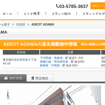
03-5785-3637
検討リス
域から探す
>
渋谷区
>
ADEOT AOAMA
AMA
ADEOT AOAMA
の過去掲載物件情報
現況の確認はお気
所在地
交通
千代田線
「
表参道
」駅 徒歩5～6分
築
東京都
渋谷区
神宮前
５丁目
副都心線
「
明治神宮前
」駅 徒歩9分
5
46-18
銀座線
「
外苑前
」駅 徒歩18分
鉄
物件情報
周辺施設