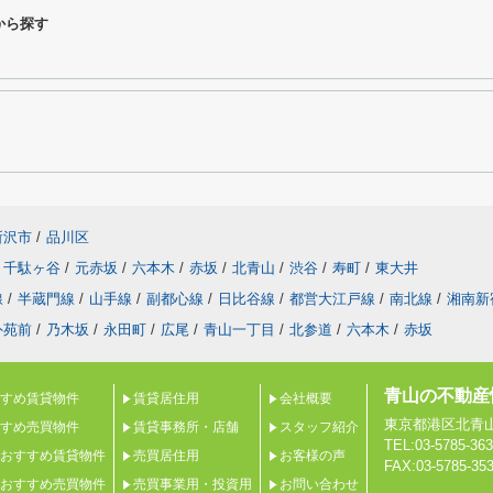
から探す
所沢市
/
品川区
千駄ヶ谷
/
元赤坂
/
六本木
/
赤坂
/
北青山
/
渋谷
/
寿町
/
東大井
線
/
半蔵門線
/
山手線
/
副都心線
/
日比谷線
/
都営大江戸線
/
南北線
/
湘南新
外苑前
/
乃木坂
/
永田町
/
広尾
/
青山一丁目
/
北参道
/
六本木
/
赤坂
青山の不動産
すめ賃貸物件
賃貸居住用
会社概要
東京都港区北青山２
すめ売買物件
賃貸事務所・店舗
スタッフ紹介
TEL:03-5785-36
おすすめ賃貸物件
売買居住用
お客様の声
FAX:03-5785-35
おすすめ売買物件
売買事業用・投資用
お問い合わせ