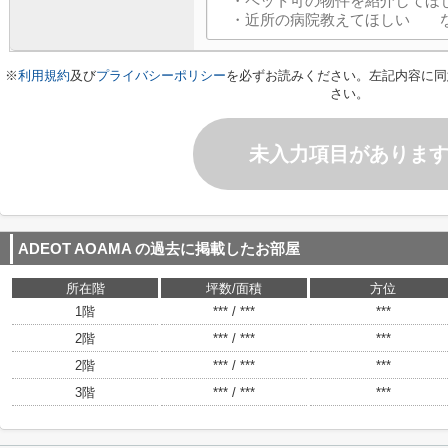
※
利用規約
及び
プライバシーポリシー
を必ずお読みください。左記内容に同
さい。
未入力項目がありま
ADEOT AOAMA
の過去に掲載したお部屋
所在階
坪数/面積
方位
1階
*** / ***
***
2階
*** / ***
***
2階
*** / ***
***
3階
*** / ***
***