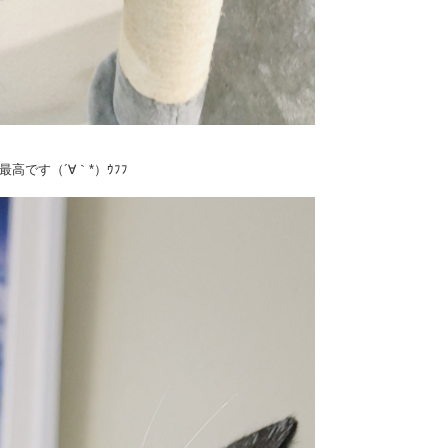
です（´∀｀*）ｳﾌﾌ