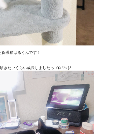
た保護猫はるくんです！
きたいくらい成長しましたっヾ(≧▽≦)ﾉ