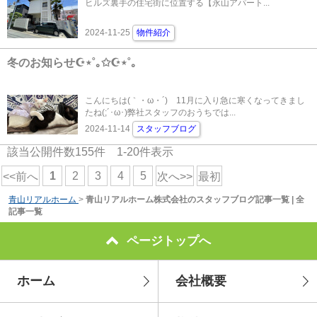
ヒルズ裏手の住宅街に位置する【永山アパート...
2024-11-25
物件紹介
冬のお知らせ☪︎⋆˚｡✩☪︎⋆˚｡
こんにちは(｀・ω・´)ゞ11月に入り急に寒くなってきまし
たね(;´･ω･)弊社スタッフのおうちでは...
2024-11-14
スタッフブログ
該当公開件数
155
件
1-20
件表示
1
2
3
4
5
<<前へ
次へ>>
最初
青山リアルホーム
>
青山リアルホーム株式会社のスタッフブログ記事一覧 | 全
記事一覧
ページトップへ
ホーム
会社概要