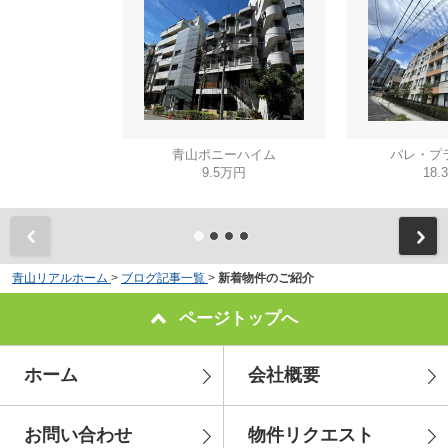
青山ポニーハイム
パレ・プ
9.5万円
18.
青山リアルホーム
>
ブログ記事一覧
>
新着物件のご紹介
ページトップへ
ホーム
会社概要
お問い合わせ
物件リクエスト