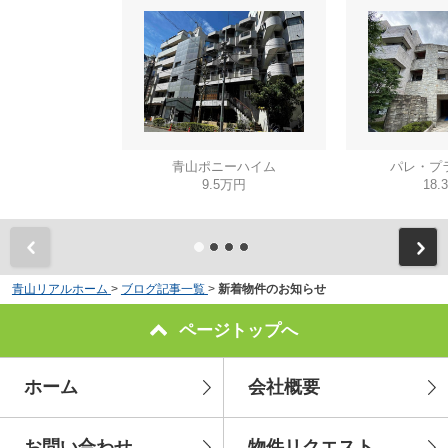
青山ポニーハイム
パレ・プ
9.5万円
18.
青山リアルホーム
>
ブログ記事一覧
>
新着物件のお知らせ
ページトップへ
ホーム
会社概要
お問い合わせ
物件リクエスト