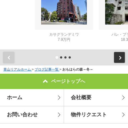
カサグランデミワ
パレ・プ
7.9万円
18.
青山リアルホーム
>
ブログ記事一覧
>
おもはらの森～冬～
ページトップへ
ホーム
会社概要
お問い合わせ
物件リクエスト