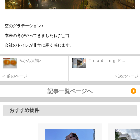
空のグラデーション♪
本来の冬がやってきましたね(*^_^*)
会社のトイレが非常に寒く感じます。
みかん大福♪
Ｔｒａｄｉｎｇ Ｐ...
＜ 前のページ
＞次のページ
記事一覧ページへ
おすすめ物件