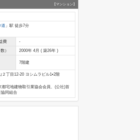
【マンション】
参道
」駅 徒歩7分
益費
-
年数）
2000年 4月 ( 築26年 )
7階建
丁目12-20 ヨシムラビル1•2階
号
京都宅地建物取引業協会会員、(公社)首
産協同組合