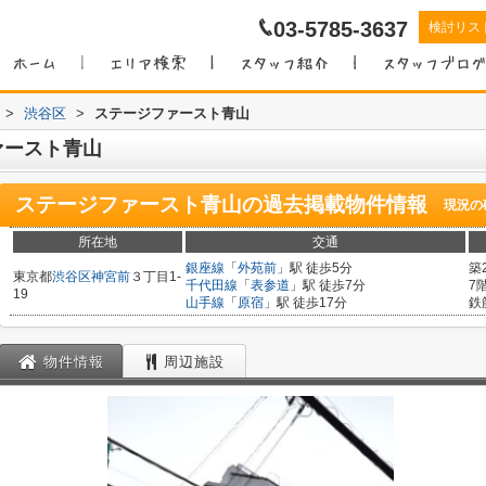
03-5785-3637
検討リス
>
渋谷区
>
ステージファースト青山
ァースト青山
ステージファースト青山
の過去掲載物件情報
現況の
所在地
交通
銀座線
「
外苑前
」駅 徒歩5分
築
東京都
渋谷区
神宮前
３丁目1-
千代田線
「
表参道
」駅 徒歩7分
7
19
山手線
「
原宿
」駅 徒歩17分
鉄
物件情報
周辺施設