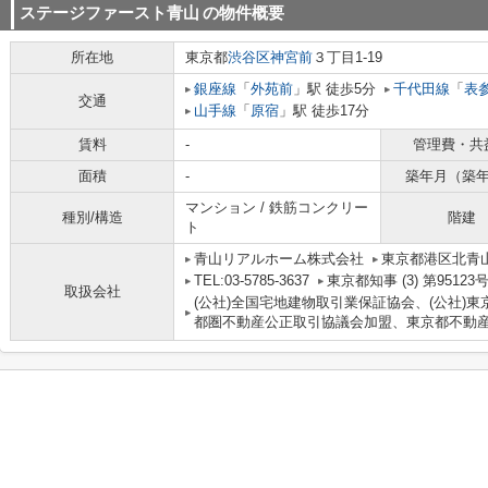
ステージファースト青山
の物件概要
所在地
東京都
渋谷区
神宮前
３丁目1-19
銀座線
「
外苑前
」駅 徒歩5分
千代田線
「
表
交通
山手線
「
原宿
」駅 徒歩17分
賃料
-
管理費・共
面積
-
築年月（築
マンション / 鉄筋コンクリー
種別/構造
階建
ト
青山リアルホーム株式会社
東京都港区北青山２
TEL:03-5785-3637
東京都知事 (3) 第95123
取扱会社
(公社)全国宅地建物取引業保証協会、(公社)東
都圏不動産公正取引協議会加盟、東京都不動