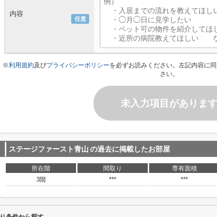
内容
任意
※
利用規約
及び
プライバシーポリシー
を必ずお読みください。左記内容に同
さい。
未入力項目がありま
ステージファースト青山
の過去に掲載したお部屋
所在階
間取り
専有面積
3階
***
***
り条件から探す