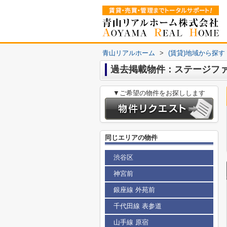
青山リアルホーム
>
(賃貸)地域から探す
過去掲載物件：ステージフ
▼ご希望の物件をお探しします
同じエリアの物件
渋谷区
神宮前
銀座線 外苑前
千代田線 表参道
山手線 原宿