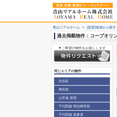
青山リアルホーム
>
(賃貸)地域から探す
過去掲載物件：コープオリ
▼ご希望の物件をお探しします
同じエリアの物件
渋谷区
神宮前
山手線 原宿
千代田線 明治神宮前
千代田線 表参道