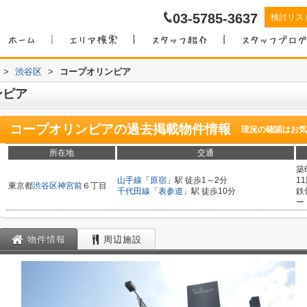
03-5785-3637
検討リス
>
渋谷区
>
コープオリンピア
ンピア
コープオリンピア
の過去掲載物件情報
現況の確認はお気
所在地
交通
築
山手線
「
原宿
」駅 徒歩1～2分
1
東京都
渋谷区
神宮前
６丁目
千代田線
「
表参道
」駅 徒歩10分
鉄
ー
物件情報
周辺施設