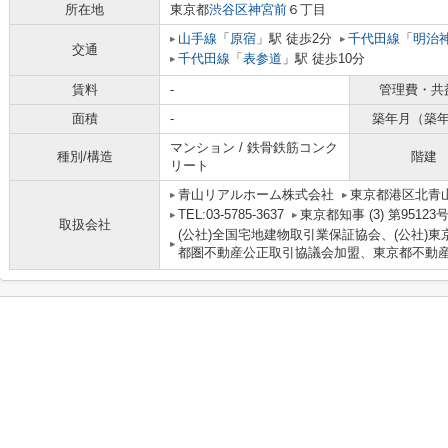
所在地
東京都
渋谷区
神宮前
６丁目
山手線
「
原宿
」駅 徒歩2分
千代田線
「
明治
交通
千代田線
「
表参道
」駅 徒歩10分
賃料
-
管理費・共
面積
-
築年月（築
マンション / 鉄骨鉄筋コンク
種別/構造
階建
リート
青山リアルホーム株式会社
東京都港区北青山２
TEL:03-5785-3637
東京都知事 (3) 第95123
取扱会社
(公社)全国宅地建物取引業保証協会、(公社)東
都圏不動産公正取引協議会加盟、東京都不動