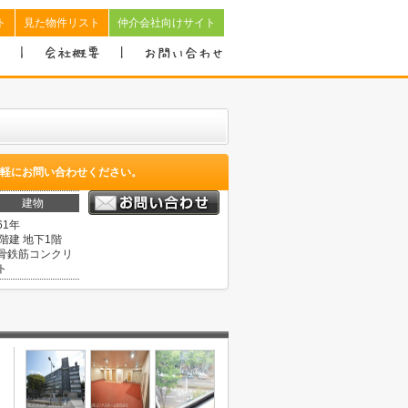
ト
見た物件リスト
仲介会社向けサイト
軽にお問い合わせください。
建物
61年
1階建 地下1階
骨鉄筋コンクリ
ト