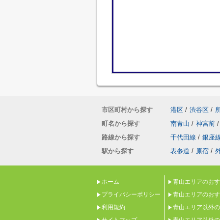
市区町村から探す
港区
/
渋谷区
/
町名から探す
南青山
/
神宮前
/
路線から探す
千代田線
/
銀座
駅から探す
表参道
/
原宿
/
ホーム
青山エリアのおす
プライバシーポリシー
青山エリアのおす
利用規約
青山エリア以外の