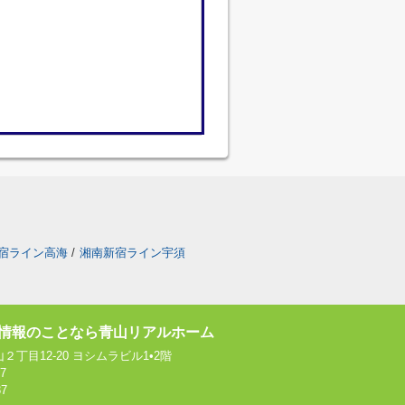
宿ライン高海
/
湘南新宿ライン宇須
情報のことなら青山リアルホーム
丁目12-20 ヨシムラビル1•2階
37
37