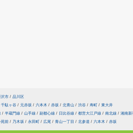
所沢市
/
品川区
千駄ヶ谷
/
元赤坂
/
六本木
/
赤坂
/
北青山
/
渋谷
/
寿町
/
東大井
線
/
半蔵門線
/
山手線
/
副都心線
/
日比谷線
/
都営大江戸線
/
南北線
/
湘南新
外苑前
/
乃木坂
/
永田町
/
広尾
/
青山一丁目
/
北参道
/
六本木
/
赤坂