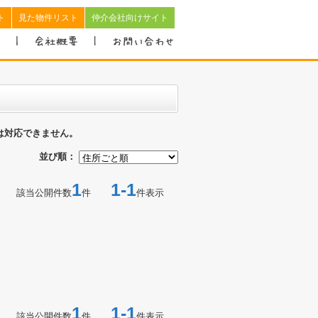
ト
見た物件リスト
仲介会社向けサイト
は対応できません。
並び順：
1
1-1
該当公開件数
件
件表示
1
1-1
該当公開件数
件
件表示