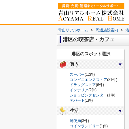
青山リアルホーム
>
周辺施設案内
>
港区の喫茶店・カフェ
港区のスポット選択
買う
スーパー
(12件)
コンビニエンスストア
(21件)
ドラッグストア
(6件)
インテリア
(2件)
ショッピングセンター
(1件)
デパート
(1件)
生活
郵便局
(3件)
コインランドリー
(1件)