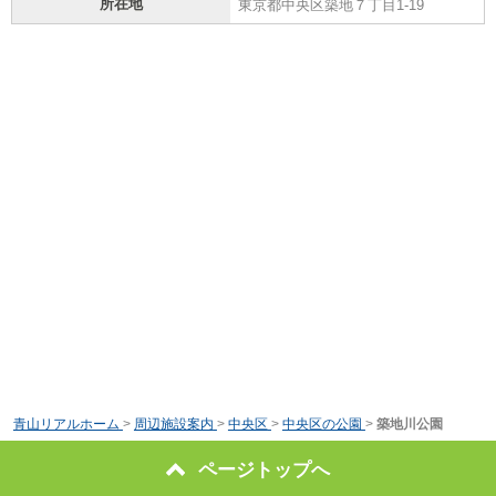
所在地
東京都中央区築地７丁目1-19
青山リアルホーム
>
周辺施設案内
>
中央区
>
中央区の公園
>
築地川公園
ページトップへ