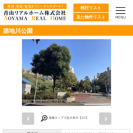
検討リスト
見た物件リスト
築地川公園
前
次
画像タップで拡大表示【
1
/1】