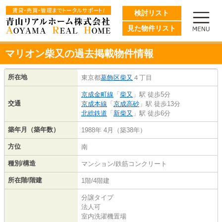
検討リスト
見た物件リスト
マリオン柴又の過去掲載物件情報
所在地
東京都
葛飾区
柴又
４丁目
京成金町線
「
柴又
」駅 徒歩5分
交通
京成本線
「
京成高砂
」駅 徒歩13分
北総鉄道
「
新柴又
」駅 徒歩6分
築年月（築年数）
1988年 4月（築38年）
方位
南
種別/構造
マンション/鉄筋コンクリート
所在階/階建
1階/4階建
分譲タイプ
法人可
室内洗濯機置場