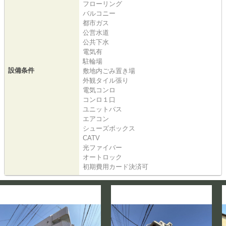
フローリング
バルコニー
都市ガス
公営水道
公共下水
電気有
駐輪場
設備条件
敷地内ごみ置き場
外観タイル張り
電気コンロ
コンロ１口
ユニットバス
エアコン
シューズボックス
CATV
光ファイバー
オートロック
初期費用カード決済可