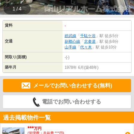
1 / 4
賃料
-
総武線
「
千駄ケ谷
」駅 徒歩5分
交通
副都心線
「
北参道
」駅 徒歩8分
山手線
「
代々木
」駅 徒歩10分
間取り(面積)
-(-)
築年月
1978年 6月(築48年)
メールでお問い合わせする(無料)
電話でお問い合わせする
過去掲載物件一覧
***
万円
(管理費・共益費 ***円)