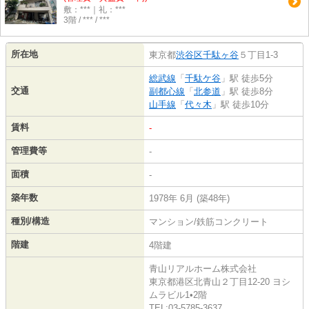
敷：***｜礼：***
3階 / *** / ***
所在地
東京都
渋谷区
千駄ヶ谷
５丁目1-3
総武線
「
千駄ケ谷
」駅 徒歩5分
交通
副都心線
「
北参道
」駅 徒歩8分
山手線
「
代々木
」駅 徒歩10分
賃料
-
管理費等
-
面積
-
築年数
1978年 6月 (築48年)
種別/構造
マンション/鉄筋コンクリート
階建
4階建
青山リアルホーム株式会社
東京都港区北青山２丁目12-20 ヨシ
ムラビル1•2階
TEL:03-5785-3637