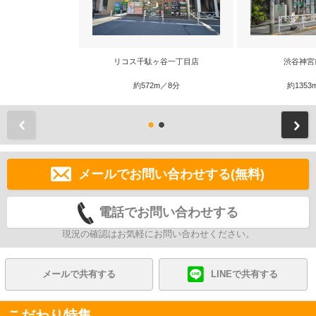
リコス千駄ヶ谷一丁目店
渋谷神宮
約572m／8分
約1353
前
メールでお問い合わせする(無料)
電話でお問い合わせする
現況の確認はお気軽にお問い合わせください。
メールで共有する
LINEで共有する
こだわり特集