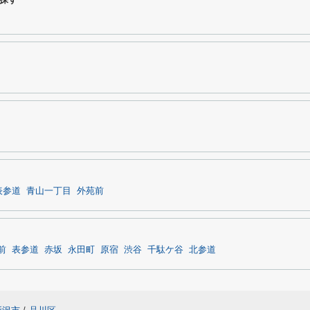
表参道
青山一丁目
外苑前
前
表参道
赤坂
永田町
原宿
渋谷
千駄ケ谷
北参道