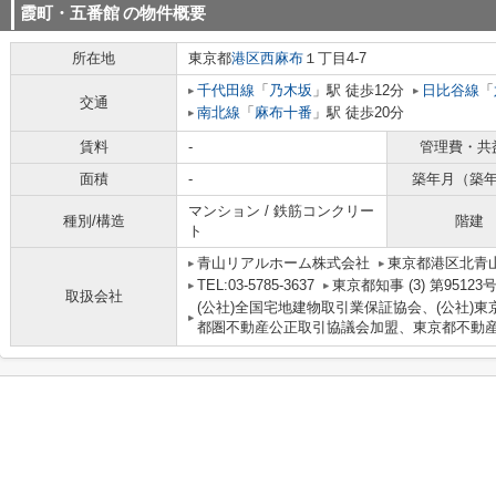
霞町・五番館
の物件概要
所在地
東京都
港区
西麻布
１丁目4-7
千代田線
「
乃木坂
」駅 徒歩12分
日比谷線
「
交通
南北線
「
麻布十番
」駅 徒歩20分
賃料
-
管理費・共
面積
-
築年月（築
マンション / 鉄筋コンクリー
種別/構造
階建
ト
青山リアルホーム株式会社
東京都港区北青山２
TEL:03-5785-3637
東京都知事 (3) 第95123
取扱会社
(公社)全国宅地建物取引業保証協会、(公社)東
都圏不動産公正取引協議会加盟、東京都不動