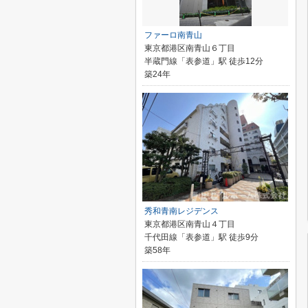
ファーロ南青山
東京都港区南青山６丁目
半蔵門線「表参道」駅 徒歩12分
築24年
秀和青南レジデンス
東京都港区南青山４丁目
千代田線「表参道」駅 徒歩9分
築58年