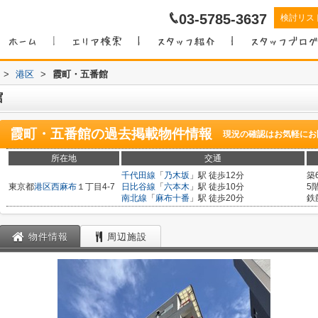
03-5785-3637
検討リス
>
港区
>
霞町・五番館
館
霞町・五番館
の過去掲載物件情報
現況の確認はお気軽にお
所在地
交通
千代田線
「
乃木坂
」駅 徒歩12分
築
東京都
港区
西麻布
１丁目4-7
日比谷線
「
六本木
」駅 徒歩10分
5
南北線
「
麻布十番
」駅 徒歩20分
鉄
物件情報
周辺施設