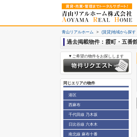
青山リアルホーム
>
(賃貸)地域から探す
過去掲載物件：霞町・五番
▼ご希望の物件をお探しします
同じエリアの物件
港区
西麻布
千代田線 乃木坂
日比谷線 六本木
南北線 麻布十番