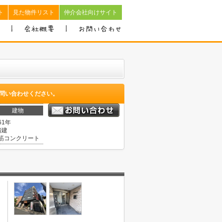
ト
見た物件リスト
仲介会社向けサイト
問い合わせください。
建物
61年
階建
筋コンクリート