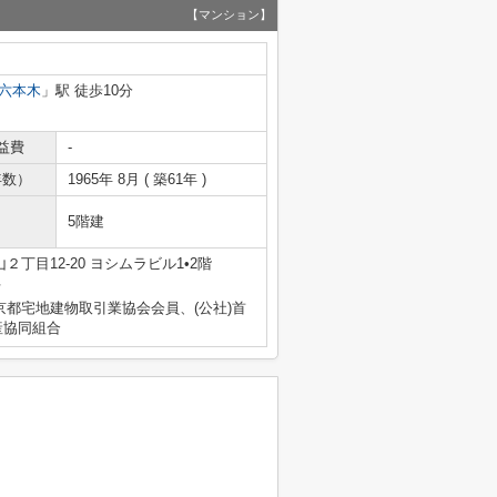
【マンション】
六本木
」駅 徒歩10分
益費
-
年数）
1965年 8月 ( 築61年 )
5階建
丁目12-20 ヨシムラビル1•2階
号
京都宅地建物取引業協会会員、(公社)首
産協同組合