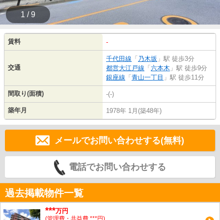
1 / 9
賃料
-
千代田線
「
乃木坂
」駅 徒歩3分
交通
都営大江戸線
「
六本木
」駅 徒歩9分
銀座線
「
青山一丁目
」駅 徒歩11分
間取り(面積)
-(-)
築年月
1978年 1月(築48年)
メールでお問い合わせする(無料)
電話でお問い合わせする
過去掲載物件一覧
***
万円
(管理費・共益費 ***円)