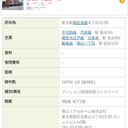
敷：***｜礼：***
6階 / *** / ***
所在地
東京都
港区
赤坂
８丁目12-30
千代田線
「
乃木坂
」駅 徒歩3分
交通
都営大江戸線
「
六本木
」駅 徒歩9分
銀座線
「
青山一丁目
」駅 徒歩11分
賃料
-
管理費等
-
面積
-
築年数
1978年 1月 (築48年)
種別/構造
マンション/鉄骨鉄筋コンクリート
階建
8階建 地下1階
青山リアルホーム株式会社
東京都港区北青山２丁目12-20 ヨシ
ムラビル1•2階
TEL:03-5785-3637