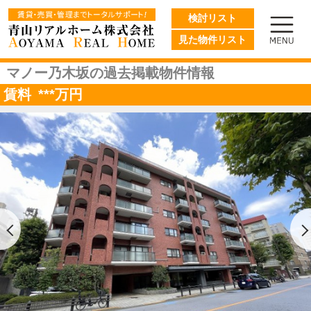
検討リスト
見た物件リスト
マノー乃木坂の過去掲載物件情報
賃料
***
万円