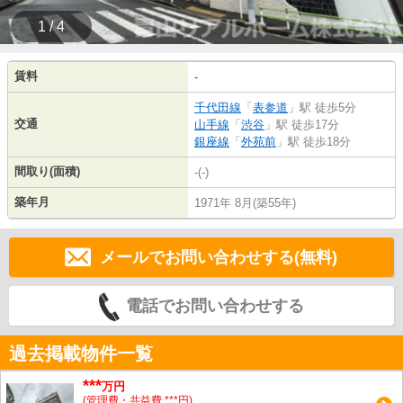
1 / 4
賃料
-
千代田線
「
表参道
」駅 徒歩5分
交通
山手線
「
渋谷
」駅 徒歩17分
銀座線
「
外苑前
」駅 徒歩18分
間取り(面積)
-(-)
築年月
1971年 8月(築55年)
メールでお問い合わせする(無料)
電話でお問い合わせする
過去掲載物件一覧
***
万円
(管理費・共益費 ***円)