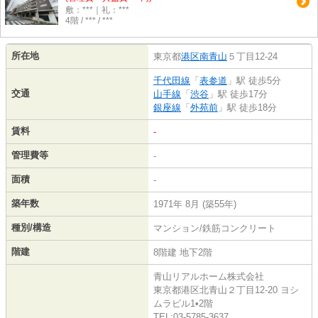
敷：***｜礼：***
4階 / *** / ***
所在地
東京都
港区
南青山
５丁目12-24
千代田線
「
表参道
」駅 徒歩5分
交通
山手線
「
渋谷
」駅 徒歩17分
銀座線
「
外苑前
」駅 徒歩18分
賃料
-
管理費等
-
面積
-
築年数
1971年 8月 (築55年)
種別/構造
マンション/鉄筋コンクリート
階建
8階建 地下2階
青山リアルホーム株式会社
東京都港区北青山２丁目12-20 ヨシ
ムラビル1•2階
TEL:03-5785-3637