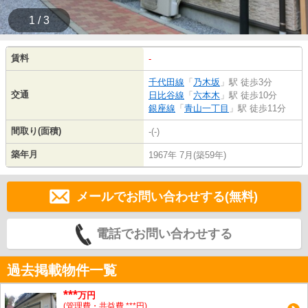
1 / 3
賃料
-
千代田線
「
乃木坂
」駅 徒歩3分
交通
日比谷線
「
六本木
」駅 徒歩10分
銀座線
「
青山一丁目
」駅 徒歩11分
間取り(面積)
-(-)
築年月
1967年 7月(築59年)
メールでお問い合わせする(無料)
電話でお問い合わせする
過去掲載物件一覧
***
万円
(管理費・共益費 ***円)