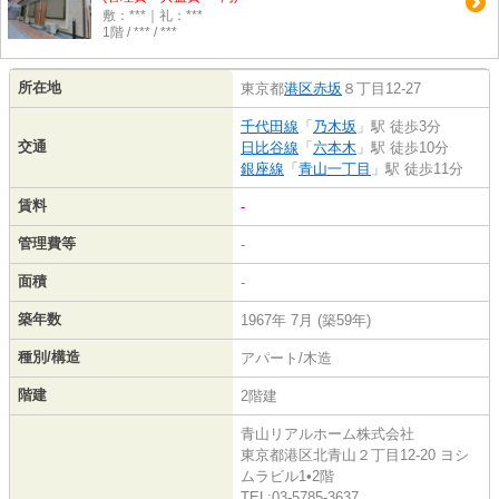
敷：***｜礼：***
1階 / *** / ***
所在地
東京都
港区
赤坂
８丁目12-27
千代田線
「
乃木坂
」駅 徒歩3分
交通
日比谷線
「
六本木
」駅 徒歩10分
銀座線
「
青山一丁目
」駅 徒歩11分
賃料
-
管理費等
-
面積
-
築年数
1967年 7月 (築59年)
種別/構造
アパート/木造
階建
2階建
青山リアルホーム株式会社
東京都港区北青山２丁目12-20 ヨシ
ムラビル1•2階
TEL:03-5785-3637