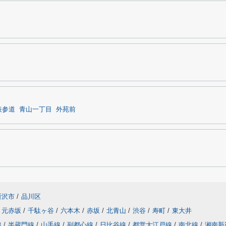
表参道
青山一丁目
外苑前
所沢市
/
品川区
元赤坂
/
千駄ヶ谷
/
六本木
/
赤坂
/
北青山
/
渋谷
/
寿町
/
東大井
線
/
半蔵門線
/
山手線
/
副都心線
/
日比谷線
/
都営大江戸線
/
南北線
/
湘南新