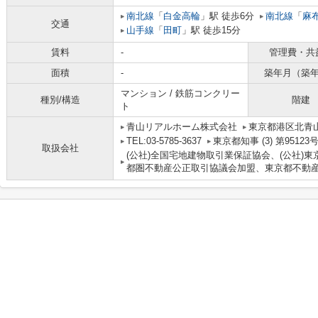
南北線
「
白金高輪
」駅 徒歩6分
南北線
「
麻
交通
山手線
「
田町
」駅 徒歩15分
賃料
-
管理費・共
面積
-
築年月（築
マンション / 鉄筋コンクリー
種別/構造
階建
ト
青山リアルホーム株式会社
東京都港区北青山２
TEL:03-5785-3637
東京都知事 (3) 第95123
取扱会社
(公社)全国宅地建物取引業保証協会、(公社)東
都圏不動産公正取引協議会加盟、東京都不動