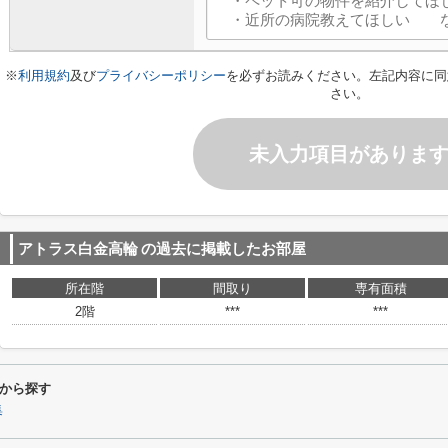
※
利用規約
及び
プライバシーポリシー
を必ずお読みください。左記内容に同
さい。
未入力項目がありま
アトラス白金高輪
の過去に掲載したお部屋
所在階
間取り
専有面積
2階
***
***
から探す
集