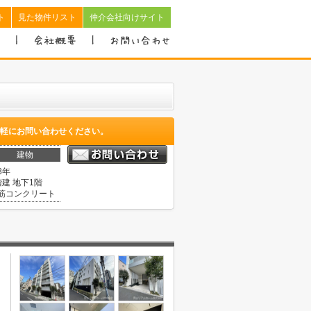
ト
見た物件リスト
仲介会社向けサイト
軽にお問い合わせください。
建物
8年
階建 地下1階
筋コンクリート