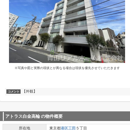
※写真や図と実際の現状とが異なる場合は現状を優先させていただきます
【外観】
コメント
アトラス白金高輪
の物件概要
所在地
東京都
港区
三田
５丁目