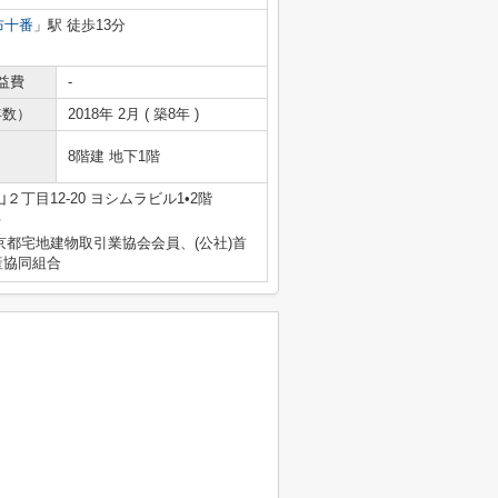
布十番
」駅 徒歩13分
益費
-
年数）
2018年 2月 ( 築8年 )
8階建 地下1階
丁目12-20 ヨシムラビル1•2階
号
京都宅地建物取引業協会会員、(公社)首
産協同組合