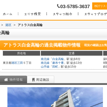
03-5785-3637
検討リス
>
港区
>
アトラス白金高輪
金高輪
アトラス白金高輪
の過去掲載物件情報
現況の確認はお気
所在地
交通
南北線
「
白金高輪
」駅 徒歩6分
築
東京都
港区
三田
５丁目
南北線
「
麻布十番
」駅 徒歩13分
8
山手線
「
田町
」駅 徒歩15分
鉄
物件情報
周辺施設