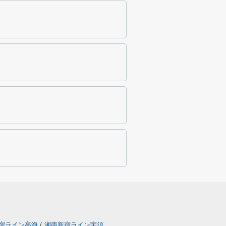
宿ライン高海
/
湘南新宿ライン宇須