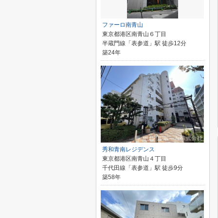
ファーロ南青山
東京都港区南青山６丁目
半蔵門線「表参道」駅 徒歩12分
築24年
秀和青南レジデンス
東京都港区南青山４丁目
千代田線「表参道」駅 徒歩9分
築58年